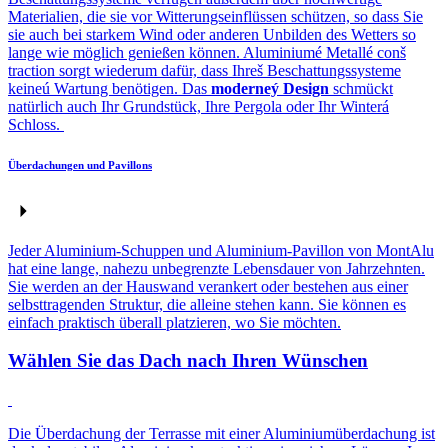
Materialien, die sie vor Witterungseinflüssen schützen, so dass Sie
sie auch bei starkem Wind oder anderen Unbilden des Wetters so
lange wie möglich genießen können. Aluminiumé Metallé conš
traction sorgt wiederum dafür, dass Ihreš Beschattungssysteme
keineú Wartung benötigen. Das
moderneý Design
schmückt
natürlich auch Ihr Grundstück, Ihre Pergola oder Ihr Winterá
Schloss.
Überdachungen und Pavillons
Jeder Aluminium-Schuppen und Aluminium-Pavillon von MontAlu
hat eine lange, nahezu unbegrenzte Lebensdauer von Jahrzehnten.
Sie werden an der Hauswand verankert oder bestehen aus einer
selbsttragenden Struktur, die alleine stehen kann. Sie können es
einfach praktisch überall platzieren, wo Sie möchten.
Wählen Sie das Dach nach Ihren Wünschen
Die Überdachung der Terrasse mit einer Aluminiumüberdachung ist