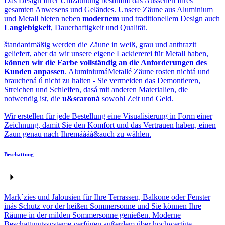
Das Design Ihrer Umzäunung bestimmt das Aussehen Ihres
gesamten Anwesens und Geländes. Unsere Zäune aus Aluminium
und Metall bieten neben
modernem
und traditionellem Design auch
Langlebigkeit
, Dauerhaftigkeit und Qualität.
štandardmäßig werden die Zäune in weiß, grau und anthrazit
geliefert, aber da wir unsere eigene Lackiererei für Metall haben,
können wir die Farbe vollständig an die Anforderungen des
Kunden anpassen
. AluminiumáMetallé Zäune rosten nichtá und
brauchená ú nicht zu halten - Sie vermeiden das Demontieren,
Streichen und Schleifen, dasá mit anderen Materialien, die
notwendig ist, die
u&scaroná
sowohl Zeit und Geld.
Wir erstellen für jede Bestellung eine Visualisierung in Form einer
Zeichnung, damit Sie den Komfort und das Vertrauen haben, einen
Zaun genau nach Ihremáááá&auch zu wählen.
Beschattung
Mark´zies und Jalousien für Ihre Terrassen, Balkone oder Fenster
inás Schutz vor der heißen Sommersonne und Sie können Ihre
Räume in der milden Sommersonne genießen. Moderne
Beschattungssysteme verfügen außerdem über hochwertige