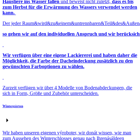
Haustiere ins Wasser fallen
und beweist nicht zuletzt,
dass es bis
zum Herbst für die Erwärmung des Wassers verwendet werden
kann.
Der jeder Raum&wird&zu&einem&untrennbaren&Teil&des&Außen
so gehen wir auf den individuellen Anspruch und wir berücksic
Wir verfügen über eine eigene Lackiererei und haben daher die
Möglichkeit, die Farbe der Dacheindeckung zusätzlich zu den
gewünschten Farboptionen zu wählen.
Zurzeit verfügen wir über 4 Modelle von Bodenabdeckungen, die
sich in Form, Größe und Zubehör unterscheiden.
Wintergärten
Wir haben unseren eigenen výroboter, wir donát wissen, wie man
zum Aussehen des Winterschlosses genau nach IhrenásáIdeen