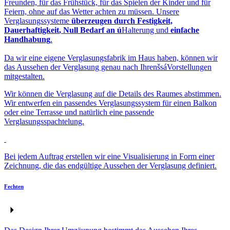
Freunden, für das Frühstück, für das Spielen der Kinder und für
Feiern, ohne auf das Wetter achten zu müssen. Unsere
Verglasungssysteme
überzeugen durch Festigkeit,
Dauerhaftigkeit
, Null Bedarf an ú
Halterung und
einfache
Handhabung
.
Da wir eine eigene Verglasungsfabrik im Haus haben, können wir
das Aussehen der Verglasung genau nach IhrenšsáVorstellungen
mitgestalten.
Wir können die Verglasung auf die Details des Raumes abstimmen.
Wir entwerfen ein passendes Verglasungssystem für einen Balkon
oder eine Terrasse und natürlich eine passende
Verglasungsspachtelung.
Bei jedem Auftrag erstellen wir eine Visualisierung in Form einer
Zeichnung, die das endgültige Aussehen der Verglasung definiert.
Fechten