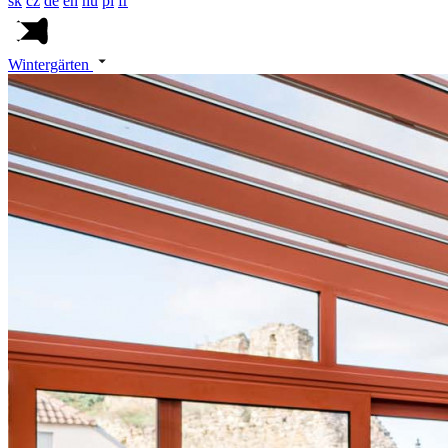
sk
cz
de
en
hu
pl
fr
Wintergärten