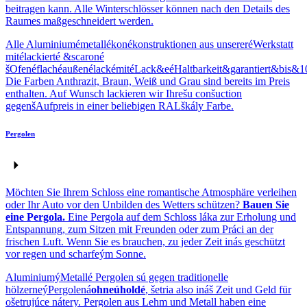
beitragen kann. Alle Winterschlösser können nach den Details des
Raumes maßgeschneidert werden.
Alle Aluminiumémetallékonékonstruktionen aus unsereréWerkstatt
mitélackierté &scaroné
šOfenéflachéaußenélackémitéLack&eéHaltbarkeit&garantiert&bis&1
Die Farben Anthrazit, Braun, Weiß und Grau sind bereits im Preis
enthalten. Auf Wunsch lackieren wir Ihrešu conšuction
gegenšAufpreis in einer beliebigen RALškály Farbe.
Pergolen
Möchten Sie Ihrem Schloss eine romantische Atmosphäre verleihen
oder Ihr Auto vor den Unbilden des Wetters schützen?
Bauen Sie
eine Pergola.
Eine Pergola auf dem Schloss láka zur Erholung und
Entspannung, zum Sitzen mit Freunden oder zum Práci an der
frischen Luft. Wenn Sie es brauchen, zu jeder Zeit inás geschützt
vor regen und scharfeým Sonne.
AluminiumýMetallé Pergolen sú gegen traditionelle
hölzerneýPergolená
ohneúholdé
, šetria also ináš Zeit und Geld für
ošetrujúce nátery. Pergolen aus Lehm und Metall haben eine