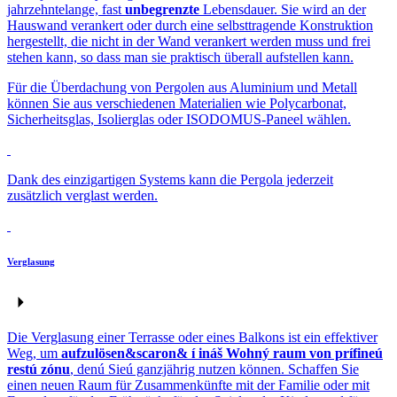
jahrzehntelange, fast
unbegrenzte
Lebensdauer. Sie wird an der
Hauswand verankert oder durch eine selbsttragende Konstruktion
hergestellt, die nicht in der Wand verankert werden muss und frei
stehen kann, so dass man sie praktisch überall aufstellen kann.
Für die Überdachung von Pergolen aus Aluminium und Metall
können Sie aus verschiedenen Materialien wie Polycarbonat,
Sicherheitsglas, Isolierglas oder ISODOMUS-Paneel wählen.
Dank des einzigartigen Systems kann die Pergola jederzeit
zusätzlich verglast werden.
Verglasung
Die Verglasung einer Terrasse oder eines Balkons ist ein effektiver
Weg, um
aufzulösen&scaron& í ináš Wohný raum von prífineú
restú zónu
, denú Sieú ganzjährig nutzen können. Schaffen Sie
einen neuen Raum für Zusammenkünfte mit der Familie oder mit