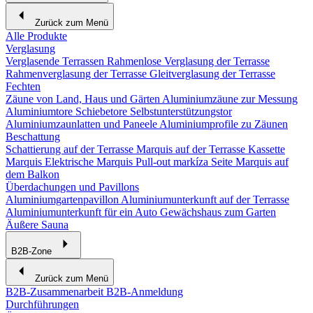
Zurück zum Menü
Alle Produkte
Verglasung
Verglasende Terrassen
Rahmenlose Verglasung der Terrasse
Rahmenverglasung der Terrasse
Gleitverglasung der Terrasse
Fechten
Zäune von Land, Haus und Gärten
Aluminiumzäune zur Messung
Aluminiumtore
Schiebetore
Selbstunterstützungstor
Aluminiumzaunlatten und Paneele
Aluminiumprofile zu Zäunen
Beschattung
Schattierung auf der Terrasse
Marquis auf der Terrasse
Kassette
Marquis
Elektrische Marquis
Pull-out markíza
Seite Marquis auf
dem Balkon
Überdachungen und Pavillons
Aluminiumgartenpavillon
Aluminiumunterkunft auf der Terrasse
Aluminiumunterkunft für ein Auto
Gewächshaus zum Garten
Äußere Sauna
B2B-Zone
Zurück zum Menü
B2B-Zusammenarbeit
B2B-Anmeldung
Durchführungen