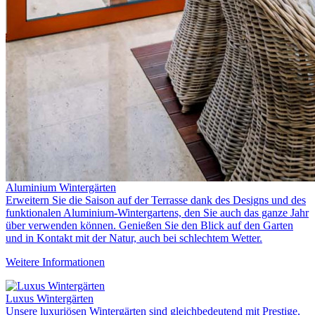
Aluminium Wintergärten
Erweitern Sie die Saison auf der Terrasse dank des Designs und des
funktionalen Aluminium-Wintergartens, den Sie auch das ganze Jahr
über verwenden können. Genießen Sie den Blick auf den Garten
und in Kontakt mit der Natur, auch bei schlechtem Wetter.
Weitere Informationen
Luxus Wintergärten
Unsere luxuriösen Wintergärten sind gleichbedeutend mit Prestige,