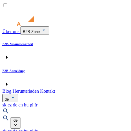
Über uns
B2B-Zone
B2B-Zusammenarbeit
B2B-Anmeldung
Blog
Herunterladen
Kontakt
de
sk
cz
de
en
hu
pl
fr
de