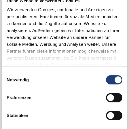
Diese Webseite verwendet Cookies
Lackiererei
tters so lange wie möglich genießen können. Aluminiumé Metallé conš
Wir verwenden Cookies, um Inhalte und Anzeigen zu
personalisieren, Funktionen für soziale Medien anbieten
zu können und die Zugriffe auf unsere Website zu
ebensdauer von Jahrzehnten. Sie werden an der Hauswand verankert o
Schreiben Sie Ihre Nachricht
analysieren. Außerdem geben wir Informationen zu Ihrer
3
Verwendung unserer Website an unsere Partner für
soziale Medien, Werbung und Analysen weiter. Unsere
Ihre Nachricht
*
Partner führen diese Informationen möglicherweise mit
tion eine sichere Lösung. In unserem Konfigurator finden Sie alle Da
weiteren Daten zusammen, die Sie ihnen bereitgestellt
haben oder die sie im Rahmen Ihrer Nutzung der Dienste
gesammelt haben.
Einwilligungsauswahl
können zwischen den Farben Grau, Anthrazit, Braun wählen oder wir 
Notwendig
Präferenzen
Fotos vom Installationsort hochladen
4
Fotos hierher ziehen und ablegen
Statistiken