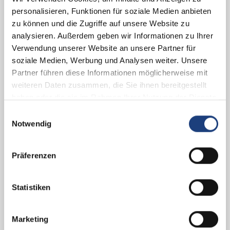
Balkonverglasung
tters so lange wie möglich genießen können. Aluminiumé Metallé conš
personalisieren, Funktionen für soziale Medien anbieten
Verzäunung
Beschattung
zu können und die Zugriffe auf unsere Website zu
analysieren. Außerdem geben wir Informationen zu Ihrer
ebensdauer von Jahrzehnten. Sie werden an der Hauswand verankert o
Lackiererei
Verwendung unserer Website an unsere Partner für
soziale Medien, Werbung und Analysen weiter. Unsere
Partner führen diese Informationen möglicherweise mit
weiteren Daten zusammen, die Sie ihnen bereitgestellt
tion eine sichere Lösung. In unserem Konfigurator finden Sie alle Da
Schreiben Sie Ihre Nachricht
3
haben oder die sie im Rahmen Ihrer Nutzung der Dienste
gesammelt haben.
Einwilligungsauswahl
Ihre Nachricht
*
Notwendig
können zwischen den Farben Grau, Anthrazit, Braun wählen oder wir 
Präferenzen
Statistiken
Fotos vom Installationsort hochladen
4
Marketing