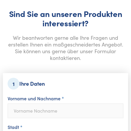
Sind Sie an unseren Produkten
deckung zusätzlich zu den gewünschten Farboptionen zu wählen.
interessiert?
erscheiden.
Wir beantworten gerne alle Ihre Fragen und
erstellen Ihnen ein maßgeschneidertes Angebot.
Sie können uns gerne über unser Formular
 genau nach IhrenásáIdeen beitragen kann. Alle Winterschlösser kön
kontaktieren.
außenélackémitéLack&eéHaltbarkeit&garantiert&bis&10&Jahre. Die Far
Ihre Daten
1
Bauen Sie eine Pergola.
s Wetters schützen?
Eine Pergola auf dem Sch
Vorname und Nachname
*
 Zeit und Geld für ošetrujúce nátery. Pergolen aus Lehm und Metall ha
und frei stehen kann, so dass man sie praktisch überall aufstellen ka
n wie Polycarbonat, Sicherheitsglas, Isolierglas oder ISODOMUS-Pan
Stadt
*